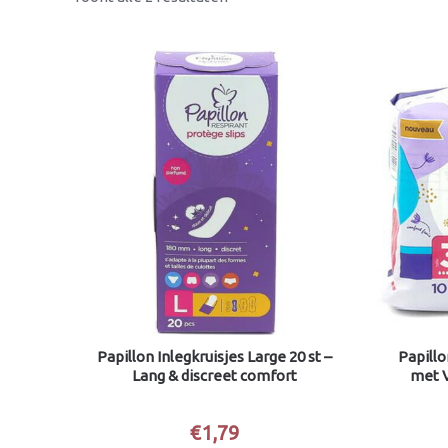
Papillon Inlegkruisjes Large 20 st –
Papill
Lang & discreet comfort
met V
€
1,79