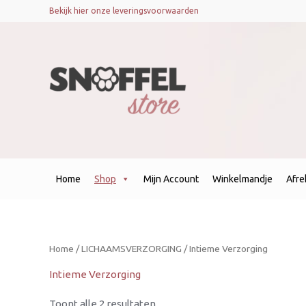
Gesorteerd
Bekijk hier onze leveringsvoorwaarden
op
nieuwste
Home
Shop
Mijn Account
Winkelmandje
Afr
Home
/
LICHAAMSVERZORGING
/ Intieme Verzorging
Intieme Verzorging
Toont alle 2 resultaten