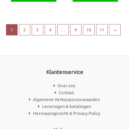
1
2
3
4
…
9
10
11
→
Klantenservice
Over ons
Contact
Algemene Verkoopsvoorwaarden
Leveringen & betalingen
Herroepingsrecht & Privacy Policy
Facebook
Instagram