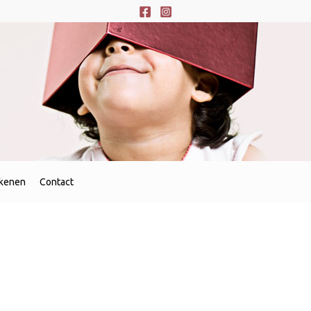
sorteerd
euwste
ekenen
Contact