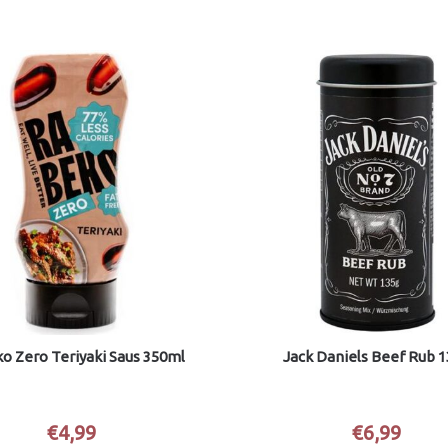
o Zero Teriyaki Saus 350ml
Jack Daniels Beef Rub 
€
4,99
€
6,99