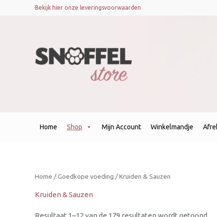
Ge
Bekijk hier onze leveringsvoorwaarden
op
ni
Home
Shop
Mijn Account
Winkelmandje
Afr
Home
/
Goedkope voeding
/ Kruiden & Sauzen
Kruiden & Sauzen
Resultaat 1–12 van de 179 resultaten wordt getoond