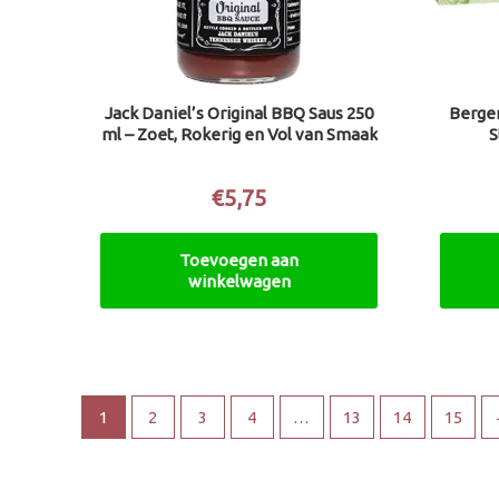
Jack Daniel’s Original BBQ Saus 250
Bergen
ml – Zoet, Rokerig en Vol van Smaak
S
€
5,75
Toevoegen aan
winkelwagen
1
2
3
4
…
13
14
15