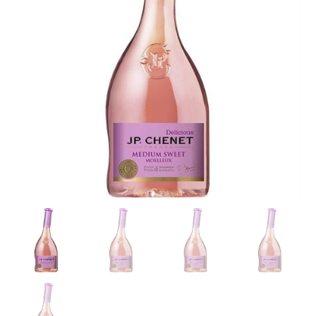
-
Rosé
Wijn
750ml
-
12%
Vol
aantal