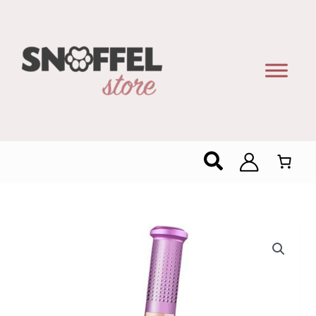
Zoeken
JP.
Chenet
Medium
Sweet
Moelleux