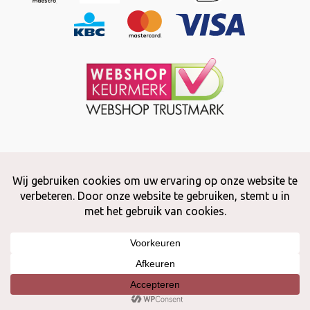
Copyright © 2026 Snuffelstore
Adax BV - 0032 (0)50 66 56 51 -
info@snuffelstore.be
- BE0809 578
628
Created by
WeCodeIT