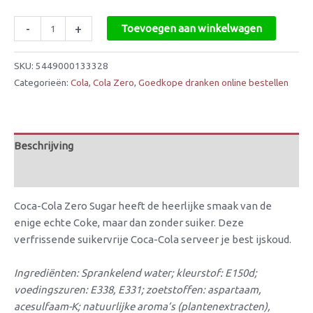
-
+
Toevoegen aan winkelwagen
SKU:
5449000133328
Categorieën:
Cola
,
Cola Zero
,
Goedkope dranken online bestellen
Beschrijving
Beoordelingen (0)
Coca-Cola Zero Sugar heeft de heerlijke smaak van de
enige echte Coke, maar dan zonder suiker. Deze
verfrissende suikervrije Coca-Cola serveer je best ijskoud.
Ingrediënten: Sprankelend water; kleurstof: E150d;
voedingszuren: E338, E331; zoetstoffen: aspartaam,
acesulfaam-K; natuurlijke aroma’s (plantenextracten),