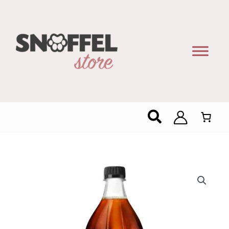
Zoeken
Coca
Cola
Zero
1L
–