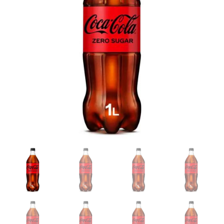
PET
Fles
-
Suikervrij
aantal