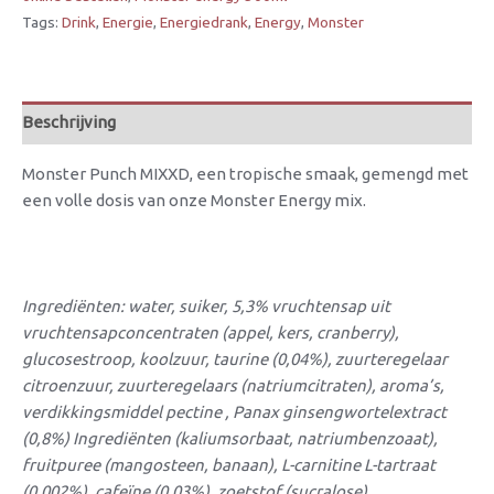
Tags:
Drink
,
Energie
,
Energiedrank
,
Energy
,
Monster
Beschrijving
Monster Punch MIXXD, een tropische smaak, gemengd met
een volle dosis van onze Monster Energy mix.
Ingrediënten: water, suiker, 5,3% vruchtensap uit
vruchtensapconcentraten (appel, kers, cranberry),
glucosestroop, koolzuur, taurine (0,04%), zuurteregelaar
citroenzuur, zuurteregelaars (natriumcitraten), aroma’s,
verdikkingsmiddel pectine , Panax ginsengwortelextract
(0,8%) Ingrediënten (kaliumsorbaat, natriumbenzoaat),
fruitpuree (mangosteen, banaan), L-carnitine L-tartraat
(0,002%), cafeïne (0,03%), zoetstof (sucralose),