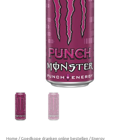
MIXXD
500ml
aantal
Home
/
Goedkope dranken online bestellen
/
Energy