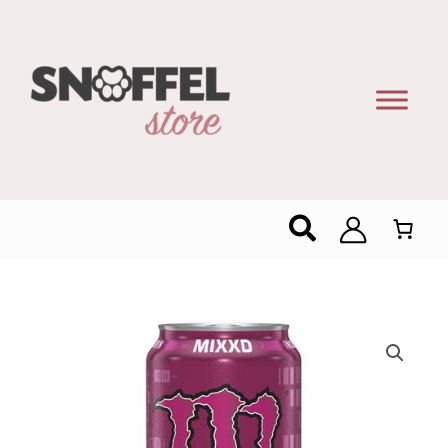
Zoeken
Monster
Energy
-
Punch
-