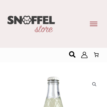
Zoeken
Ritchie
Grapefruit
275ml
aantal