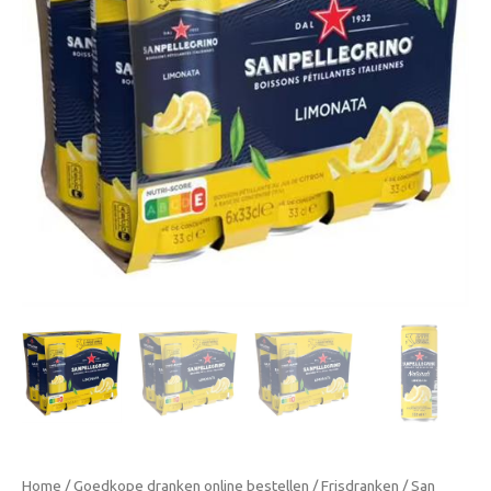
Sleek
Blikjes
–
Citroensmaak
–
Limonade
aantal
Home
/
Goedkope dranken online bestellen
/
Frisdranken
/ San