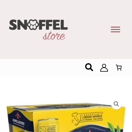
Zoeken
San
Pellegrino
Limonata
6x33cl
—