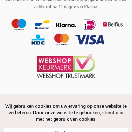
achteraf na 21 dagen via Klarna.
Copyright © 2026 Snuffelstore
Adax BV - 0032 (0)50 66 56 51 -
info@snuffelstore.be
- BE0809 578
628