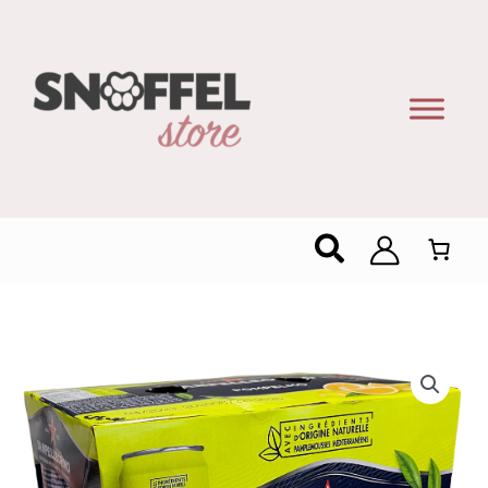
Zoeken
San
Pellegrino
Pompelmo
6x33cl
aantal