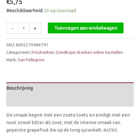
€
5,75
Beschikbaarheid:
23 op voorraad
-
+
Toevoegen aan winkelwagen
SKU:
8002270486791
Categorieën:
Frisdranken
,
Goedkope dranken online bestellen
Merk:
San Pellegrino
Beschrijving
Beoordelingen (0)
De smaak begint met een zoete toets en eindigt met een
noot zowel bitter als zoet, met de intense smaak van
geperste grapefruit die op de tong sprankelt. 6x33cl.