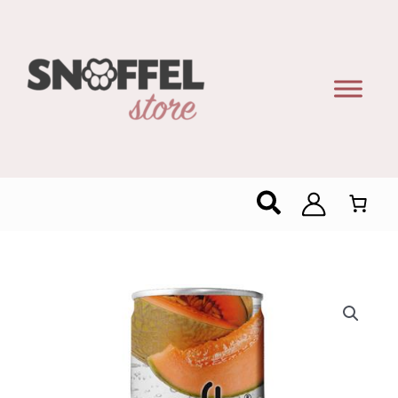
Zoeken
Soofty
Drink
Melon
330ml
-