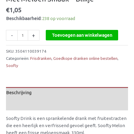
€
1,05
Beschikbaarheid:
238 op voorraad
-
+
Toevoegen aan winkelwagen
SKU:
3504110039174
Categorieën:
Frisdranken
,
Goedkope dranken online bestellen
,
Soofty
Beschrijving
Beoordelingen (0)
Soofty Drink is een sprankelende drank met fruitextracten
die een heerlijk en verfrissend gevoel geeft. Soofty Melon
heeft een frisse meloensmaak. 330ml.