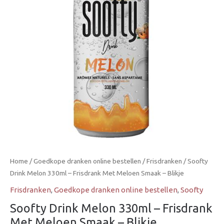
Frisdrank
Met
Meloen
Smaak
-
Blikje
aantal
Home
/
Goedkope dranken online bestellen
/
Frisdranken
/ Soofty
Drink Melon 330ml – Frisdrank Met Meloen Smaak – Blikje
Frisdranken
,
Goedkope dranken online bestellen
,
Soofty
Soofty Drink Melon 330ml – Frisdrank
Met Meloen Smaak – Blikje