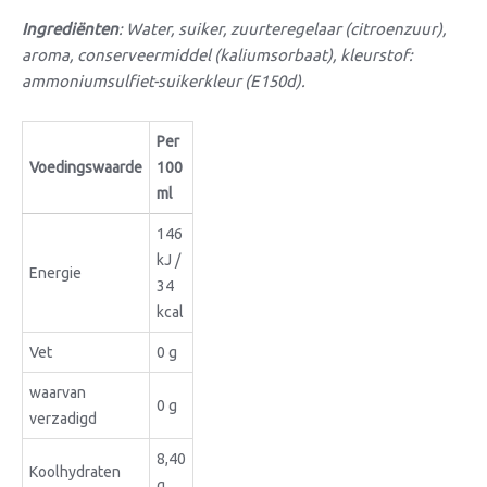
Ingrediënten
: Water, suiker, zuurteregelaar (citroenzuur),
aroma, conserveermiddel (kaliumsorbaat), kleurstof:
ammoniumsulfiet-suikerkleur (E150d).
Per
Voedingswaarde
100
ml
146
kJ /
Energie
34
kcal
Vet
0 g
waarvan
0 g
verzadigd
8,40
Koolhydraten
g