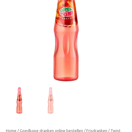
200ml
|
Fris
en
zoet
drankje
voor
kinderen
aantal
Home
/
Goedkope dranken online bestellen
/
Frisdranken
/ Twist