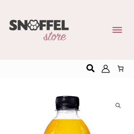
Zoeken
AA
Drink
Hydration
Zero
Sugar