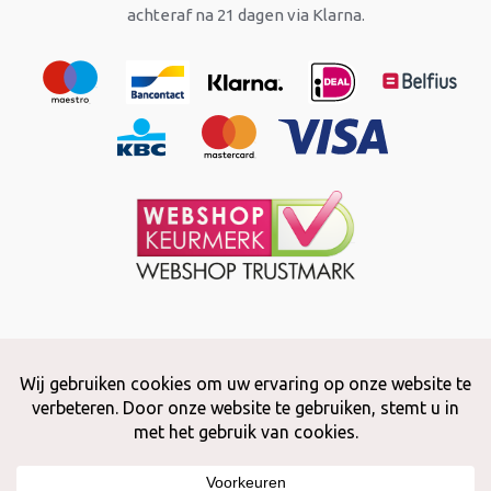
achteraf na 21 dagen via Klarna.
Copyright © 2026 Snuffelstore
Adax BV - 0032 (0)50 66 56 51 -
info@snuffelstore.be
- BE0809 578
628