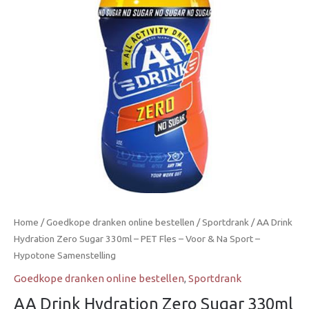
330ml
–
PET
Fles
–
Voor
&
Na
Sport
–
Hypotone
Samenstelling
aantal
Home
/
Goedkope dranken online bestellen
/
Sportdrank
/ AA Drink
Hydration Zero Sugar 330ml – PET Fles – Voor & Na Sport –
Hypotone Samenstelling
Goedkope dranken online bestellen
,
Sportdrank
AA Drink Hydration Zero Sugar 330ml