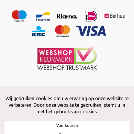
Copyright © 2026 Snuffelstore
Adax BV - 0032 (0)50 66 56 51 -
info@snuffelstore.be
- BE0809 578
628