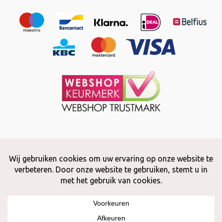
Copyright © 2026 Snuffelstore
Adax BV - 0032 (0)50 66 56 51 -
info@snuffelstore.be
- BE0809 578
628
Created by
WeCodeIT