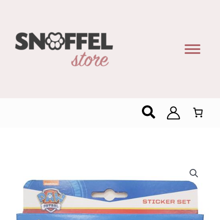
Zoeken
Sticker
Set
Paw
Patrol
aantal