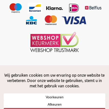
Copyright © 2026 Snuffelstore
Adax BV - 0032 (0)50 66 56 51 -
info@snuffelstore.be
- BE0809 578
628
Created by
WeCodeIT