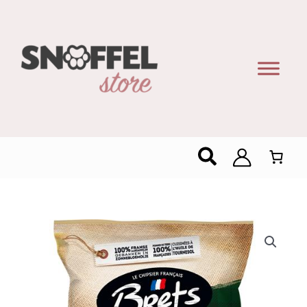
Zoeken
Brets
Chips
Cheddar
&
Bier