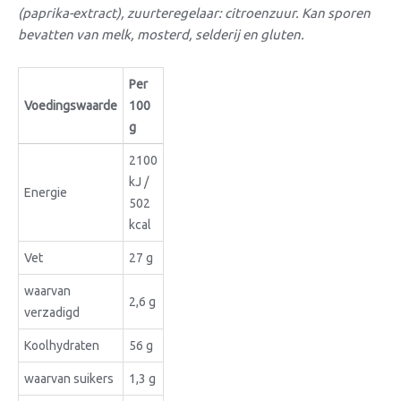
(paprika-extract), zuurteregelaar: citroenzuur. Kan sporen
bevatten van melk, mosterd, selderij en gluten.
Per
Voedingswaarde
100
g
2100
kJ /
Energie
502
kcal
Vet
27 g
waarvan
2,6 g
verzadigd
Koolhydraten
56 g
waarvan suikers
1,3 g