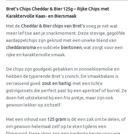
Bret’s Chips Cheddar & Bier 125g – Rijke Chips met
Karaktervolle Kaas- en Biersmaak
Met de
Cheddar & Bier chips van Bret’s
voeg je net wat
meer lef toe aan je snackmoment. Deze stevige, gegolfde
aardappelchips zijn gekruid met een unieke blend van
cheddararoma
en subtiele
biertonen
, wat zorgt voor een
rijke en karaktervolle smaak.
De chips zijn goudgeel gebakken in zonnebloemolie en
hebben de typerende Bret’s crunch. De smaakbalans is
verrassend goed:
zout en hartig
, met een lichte
gistingstoets die perfect past bij een aperitief of borrel. Ze
doen het uitstekend bij een fris pintje, maar zijn ook
gewoon lekker op zichzelf.
Met een inhoud van
125 gram
is dit een zak om te delen, of
om gewoon helemaal zelf op te eten tijdens een
filmavond. Deze chips zijn een perfecte keuze voor wie