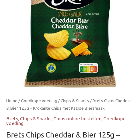
125g
–
Krokante
Chips
met
Kazige
Biersmaak
aantal
Home
/
Goedkope voeding
/
Chips & Snacks
/ Brets Chips Cheddar
& Bier 125g – Krokante Chips met Kazige Biersmaak
Brets
,
Chips & Snacks
,
Chips online bestellen
,
Goedkope
voeding
Brets Chips Cheddar & Bier 125g –