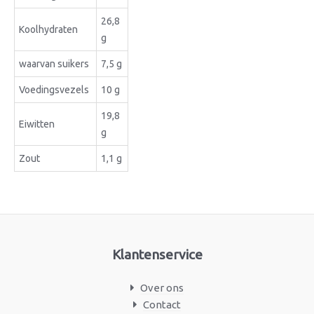
26,8
Koolhydraten
g
waarvan suikers
7,5 g
Voedingsvezels
10 g
19,8
Eiwitten
g
Zout
1,1 g
Klantenservice
Over ons
Contact