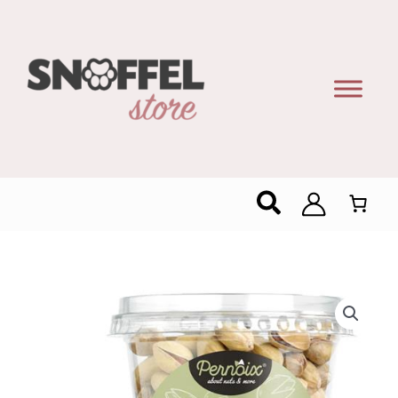
Zoeken
Pernoix
Eat
Pistachios
And
Get