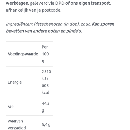
werkdagen
, geleverd via
DPD of ons eigen transport
,
afhankelijk van je postcode.
Ingrediënten: Pistachenoten (in dop), zout.
Kan sporen
bevatten van andere noten en pinda’s.
Per
Voedingswaarde
100
g
2510
kJ /
Energie
605
kcal
44,3
Vet
g
waarvan
5,4 g
verzadigd