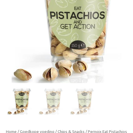
Action
150g
aantal
Home
/
Goedkope voeding
/
Chips & Snacks
/ Pernoix Eat Pistachios