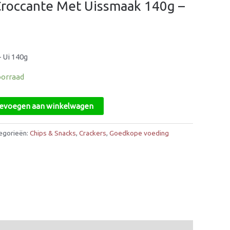
 Croccante Met Uissmaak 140g –
 Ui 140g
oorraad
evoegen aan winkelwagen
egorieën:
Chips & Snacks
,
Crackers
,
Goedkope voeding