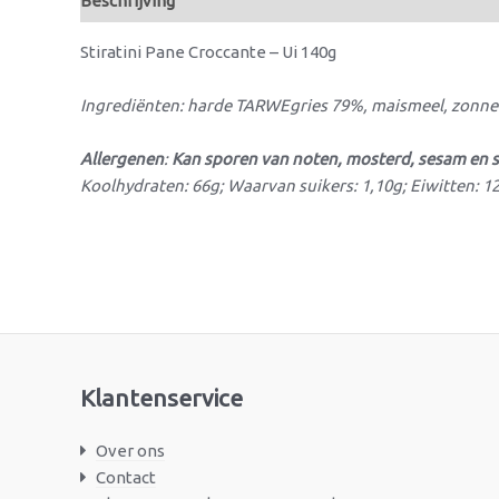
Beschrijving
Beoordelingen (0)
Stiratini Pane Croccante – Ui 140g
Ingrediënten: harde TARWEgries 79%, maismeel, zonnebl
Allergenen
:
Kan sporen van noten, mosterd, sesam en s
Koolhydraten: 66g; Waarvan suikers: 1,10g; Eiwitten: 12
Klantenservice
Over ons
Contact