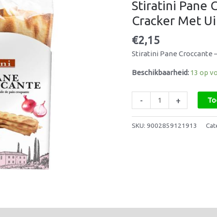
Stiratini Pane
Uissmaak
140g
Cracker Met Ui
-
€
2,15
Cracker
Met
Stiratini Pane Croccante –
Ui
Beschikbaarheid:
13 op v
aantal
-
+
To
SKU:
9002859121913
Cat