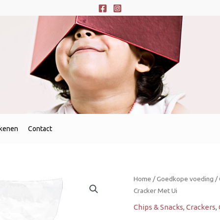
ekenen
Contact
Stiratini
Home
/
Goedkope voeding
/
Pane
Cracker Met Ui
Croccante
Chips & Snacks
,
Crackers
,
Met