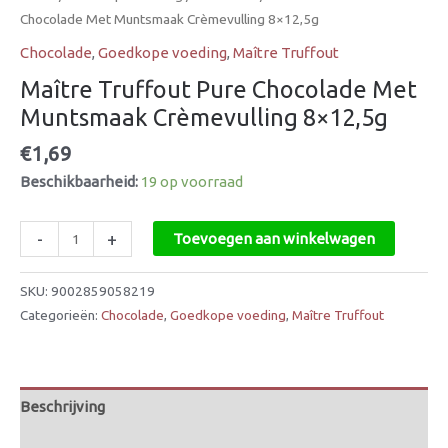
Chocolade Met Muntsmaak Crèmevulling 8×12,5g
Chocolade
,
Goedkope voeding
,
Maître Truffout
Maître Truffout Pure Chocolade Met
Muntsmaak Crèmevulling 8×12,5g
€
1,69
Beschikbaarheid:
19 op voorraad
-
+
Toevoegen aan winkelwagen
SKU:
9002859058219
Categorieën:
Chocolade
,
Goedkope voeding
,
Maître Truffout
Beschrijving
Beoordelingen (0)