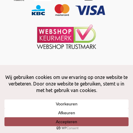
Copyright © 2026 Snuffelstore
Adax BV - 0032 (0)50 66 56 51 -
info@snuffelstore.be
- BE0809 578
628
Created by
WeCodeIT