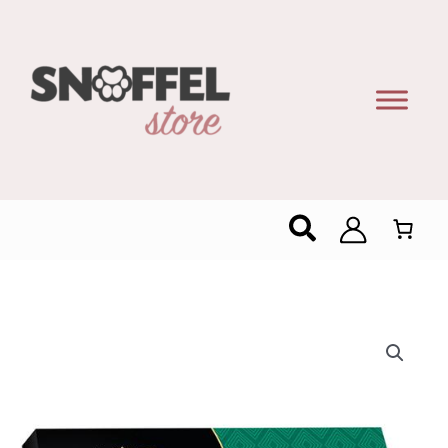
Zoeken
Maître
Truffout
Pure
Chocolade
Met