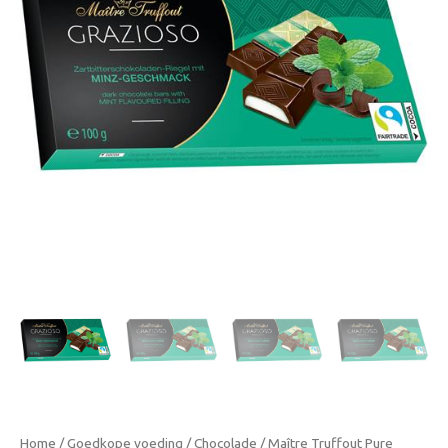
Muntsmaak
Crèmevulling
8x12,5g
aantal
Home
/
Goedkope voeding
/
Chocolade
/ Maître Truffout Pure