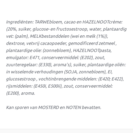
Ingrediënten: TARWEbloem, cacao en HAZELNOOTcrème:
(20%, suiker, glucose- en fructosestroop, water, plantaardig
vet: (palm), MELKbestanddelen (wei en melk (1%)),
dextrose, vetvrij cacaopoeder, gemodificeerd zetmeel ,
plantaardige olie: (zonnebloem), HAZELNOOTpasta,
emulgator: E471, conserveermiddel: (E202), zout,
zuurteregelaar: (E330), aroma’s), suiker, plantaardige oliën:
in wisselende verhoudingen (SOJA, zonnebloem), EI,
glucosestroop , vochtinbrengende middelen: (E420; E422),
rijsmiddelen: (E450i, E500ii), zout, conserveermiddel:
(E200), aroma.
Kan sporen van MOSTERD en NOTEN bevatten.