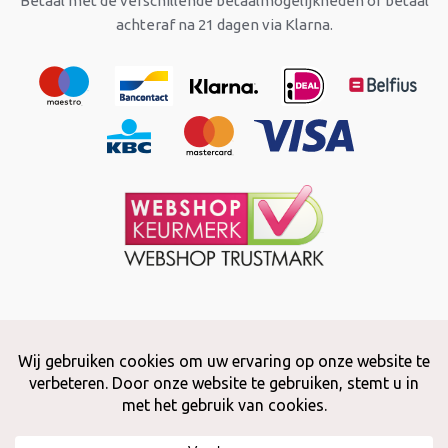
Betaal met de verschillende betaalmogelijkheden of betaal
achteraf na 21 dagen via Klarna.
Copyright © 2026 Snuffelstore
Adax BV - 0032 (0)50 66 56 51 -
info@snuffelstore.be
- BE0809 578
628