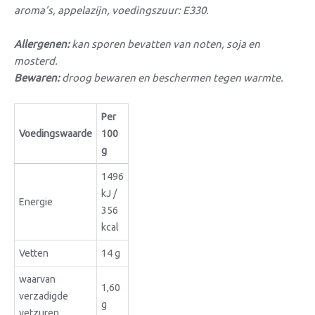
aroma’s, appelazijn, voedingszuur: E330.
Allergenen:
kan sporen bevatten van noten, soja en
mosterd.
Bewaren:
droog bewaren en beschermen tegen warmte.
Per
Voedingswaarde
100
g
1496
kJ /
Energie
356
kcal
Vetten
14 g
waarvan
1,60
verzadigde
g
vetzuren