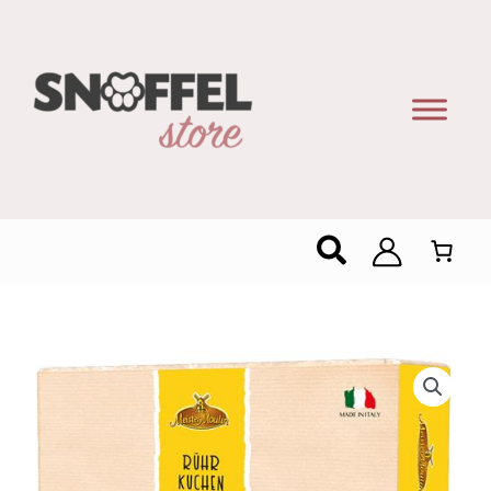
Zoeken
Meister
Moulin
Citroencake
–
Luchtige