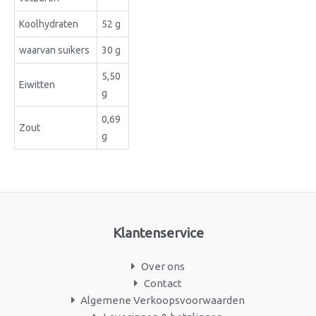
Koolhydraten
52 g
waarvan suikers
30 g
5,50
Eiwitten
g
0,69
Zout
g
Klantenservice
Over ons
Contact
Algemene Verkoopsvoorwaarden