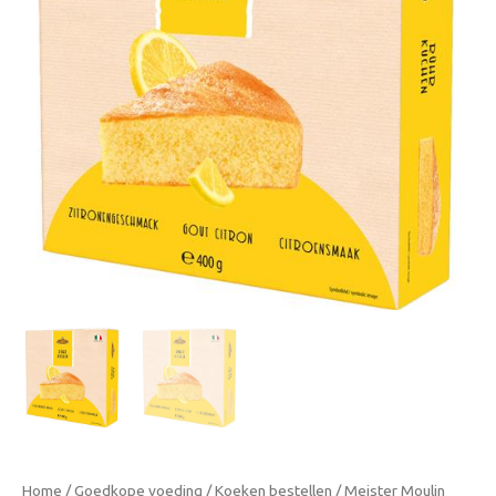
Cake
met
Citroensmaak
400g
aantal
Home
/
Goedkope voeding
/
Koeken bestellen
/ Meister Moulin