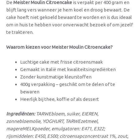
De
Meister Moulin Citroencake
is verpakt per 400 gram en
blijft lang vers wanneer je hem koel en droog bewaart. De
cake hoeft niet gekoeld bewaard te worden en is dus ideaal
om in huis te hebben voor onverwacht bezoek of om jezelf
te trakteren.
Waarom kiezen voor Meister Moulin Citroencake?
Luchtige cake met frisse citroensmaak
Gemaakt in Italië met kwaliteitsingrediënten
Zonder kunstmatige kleurstoffen
400g verpakking – geschikt om te delen of te
bewaren
Heerlijk bij thee, koffie of als dessert
Ingrediënten:
TARWEbloem, suiker, EIEREN,
zonnebloemolie, YOGHURT, TARWEzetmeel,
magereMELKpoeder, emulgatoren: E471, E322;
rijsmiddelen: E450, E500; citroensapconcentraat 1%, zout,