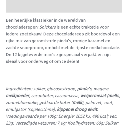
Beoordelingen (0)
Een heerlijke klassieker in de wereld van
chocoladerepen!
Snickers
is een echte traktatie voor
iedere zoetekauw! Deze chocoladereep zit boordevol een
rijke mix van geroosterde pinda’s, romige karamel en
zachte snoeproom, omhuld met de fijnste melkchocolade.
De 12 bijgeleverde mini’s zijn speciaal verpakt en zijn
ideaal voor onderweg of om te delen!
Ingrediënten: suiker, glucosestroop,
pinda’s
, magere
melkpoeder
, cacaoboter, cacaomassa,
weipermeaat
(
melk
),
zonnebloemolie, geklaarde boter (
melk
), palmvet, zout,
emulgator (sojalecithine),
kippenei droog eiwit.
Voedingswaarde per 100g: Energie: 2052 kJ, 490 kcal; vet:
23g; Verzadigde vetzuren: 7,6g; Koolhydraten: 60g; Suiker: