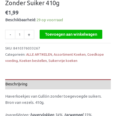
Zonder Suiker 410g
€
1,99
Beschikbaarheid:
29 op voorraad
-
+
Toevoegen aan winkelwagen
SKU:
8410376033267
Categorieën:
ALLE ARTIKELEN
,
Assortiment Koeken
,
Goedkope
voeding
,
Koeken bestellen
,
Suikervrije koeken
Beschrijving
Haverkoekjes van Gullón zonder toegevoegde suikers.
Bron van vezels. 410g.
Ingrediënten:
havervlokken
34%,
tarwemeel
33%,