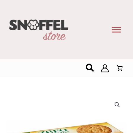
Zoeken
Gullón
Digestive
Haverkoekjes
Zonder
Suiker