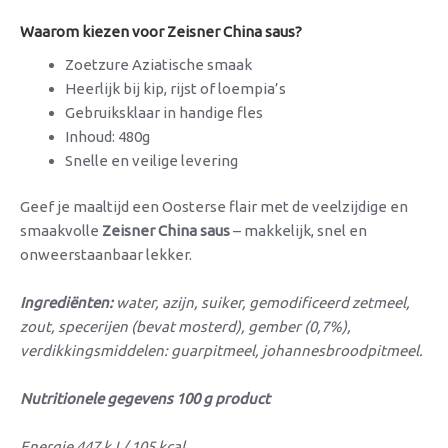
Waarom kiezen voor Zeisner China saus?
Zoetzure Aziatische smaak
Heerlijk bij kip, rijst of loempia’s
Gebruiksklaar in handige fles
Inhoud: 480g
Snelle en veilige levering
Geef je maaltijd een Oosterse flair met de veelzijdige en
smaakvolle
Zeisner China saus
– makkelijk, snel en
onweerstaanbaar lekker.
Ingrediënten:
water, azijn, suiker, gemodificeerd zetmeel,
zout, specerijen (bevat mosterd), gember (0,7%),
verdikkingsmiddelen: guarpitmeel, johannesbroodpitmeel.
Nutritionele gegevens 100 g product
Energie 447 kJ / 105 kcal