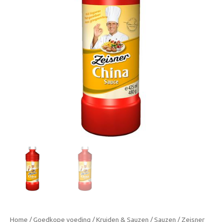
zoete
saus
480g
aantal
Home
/
Goedkope voeding
/
Kruiden & Sauzen
/
Sauzen
/ Zeisner