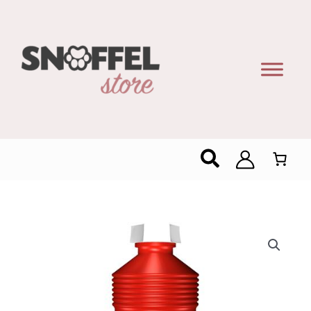
Zoeken
Zeisner
China
saus
–
Pittig-