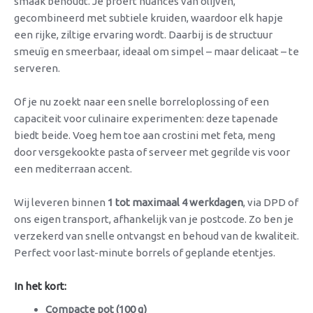
smaak behoudt. Je proeft nuances van olijven,
gecombineerd met subtiele kruiden, waardoor elk hapje
een rijke, ziltige ervaring wordt. Daarbij is de structuur
smeuïg en smeerbaar, ideaal om simpel – maar delicaat – te
serveren.
Of je nu zoekt naar een snelle borreloplossing of een
capaciteit voor culinaire experimenten: deze tapenade
biedt beide. Voeg hem toe aan crostini met feta, meng
door versgekookte pasta of serveer met gegrilde vis voor
een mediterraan accent.
Wij leveren binnen
1 tot maximaal 4 werkdagen
, via DPD of
ons eigen transport, afhankelijk van je postcode. Zo ben je
verzekerd van snelle ontvangst en behoud van de kwaliteit.
Perfect voor last-minute borrels of geplande etentjes.
In het kort:
Compacte pot (100 g)