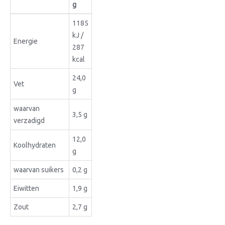
g
1185
kJ /
Energie
287
kcal
24,0
Vet
g
waarvan
3,5 g
verzadigd
12,0
Koolhydraten
g
waarvan suikers
0,2 g
Eiwitten
1,9 g
Zout
2,7 g