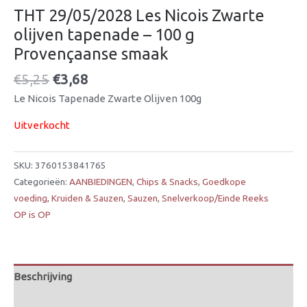
THT 29/05/2028 Les Nicois Zwarte
olijven tapenade – 100 g
Provençaanse smaak
€
5,25
€
3,68
Le Nicois Tapenade Zwarte Olijven 100g
Uitverkocht
SKU:
3760153841765
Categorieën:
AANBIEDINGEN
,
Chips & Snacks
,
Goedkope
voeding
,
Kruiden & Sauzen
,
Sauzen
,
Snelverkoop/Einde Reeks
OP is OP
Beschrijving
Beoordelingen (0)