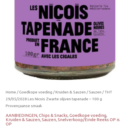
Home
/
Goedkope voeding
/
Kruiden & Sauzen
/
Sauzen
/ THT
29/05/2028 Les Nicois Zwarte olijven tapenade – 100 g
Provençaanse smaak
AANBIEDINGEN
,
Chips & Snacks
,
Goedkope voeding
,
Kruiden & Sauzen
,
Sauzen
,
Snelverkoop/Einde Reeks OP is
OP