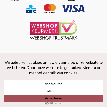
Copyright © 2026 Snuffelstore
Adax BV - 0032 (0)50 66 56 51 -
info@snuffelstore.be
- BE0809 578
628
Created by
WeCodeIT