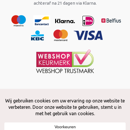
achteraf na 21 dagen via Klarna.
Copyright © 2026 Snuffelstore
Adax BV - 0032 (0)50 66 56 51 -
info@snuffelstore.be
- BE0809 578
628