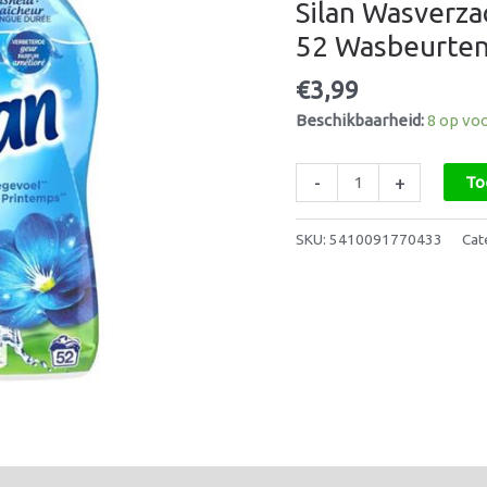
Silan Wasverza
Lentegevoel
–
52 Wasbeurte
52
€
3,99
Wasbeurten
aantal
Beschikbaarheid:
8 op vo
-
+
To
SKU:
5410091770433
Cat