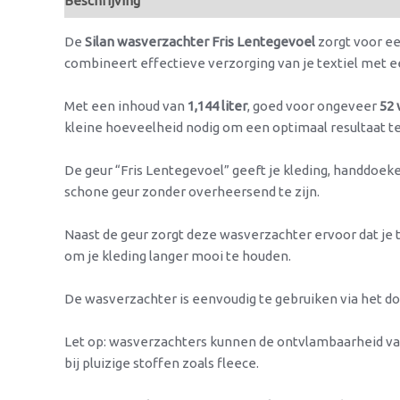
Beschrijving
Beoordelingen (0)
De
Silan wasverzachter Fris Lentegevoel
zorgt voor ee
combineert effectieve verzorging van je textiel met e
Met een inhoud van
1,144 liter
, goed voor ongeveer
52
kleine hoeveelheid nodig om een optimaal resultaat t
De geur “Fris Lentegevoel” geeft je kleding, handdo
schone geur zonder overheersend te zijn.
Naast de geur zorgt deze wasverzachter ervoor dat je 
om je kleding langer mooi te houden.
De wasverzachter is eenvoudig te gebruiken via het d
Let op: wasverzachters kunnen de ontvlambaarheid van
bij pluizige stoffen zoals fleece.