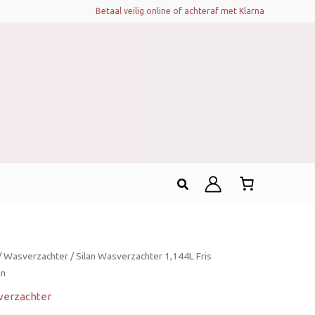
Betaal veilig online of achteraf met Klarna
Zoeken
/
Wasverzachter
/ Silan Wasverzachter 1,144L Fris
en
verzachter