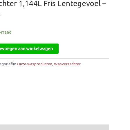
chter 1,144L Fris Lentegevoel –
n
orraad
evoegen aan winkelwagen
egorieën:
Onze wasproducten
,
Wasverzachter