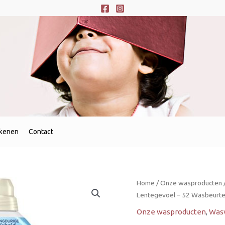
ekenen
Contact
Silan
Home
/
Onze wasproducten
Wasverzachter
Lentegevoel – 52 Wasbeurt
1,144L
Onze wasproducten
,
Was
Fris