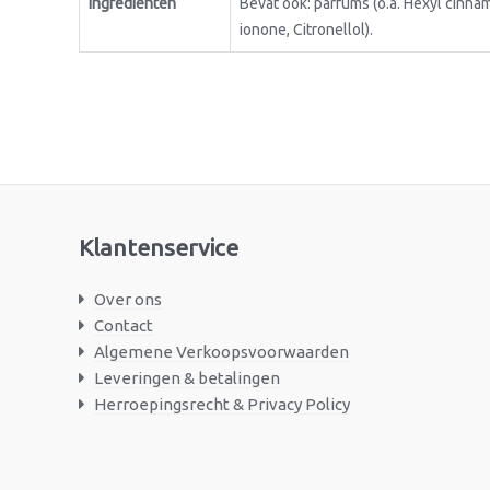
Ingrediënten
Bevat ook: parfums (o.a. Hexyl cinna
ionone, Citronellol).
Klantenservice
Over ons
Contact
Algemene Verkoopsvoorwaarden
Leveringen & betalingen
Herroepingsrecht & Privacy Policy