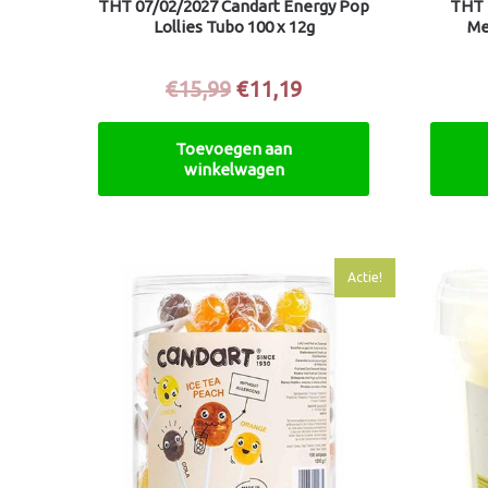
THT 07/02/2027 Candart Energy Pop
THT 
Lollies Tubo 100 x 12g
Me
€
15,99
€
11,19
Toevoegen aan
winkelwagen
Oorspronkelijke
Huidige
Actie!
prijs
prijs
was:
is:
€14,99.
€10,49.