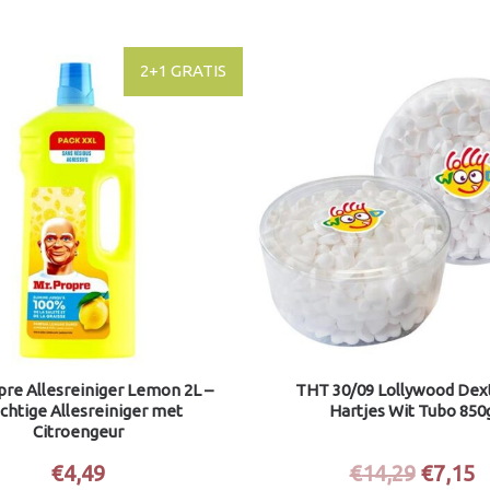
Oorspr
H
2+1 GRATIS
prijs
pr
was:
is
€14,29
€
pre Allesreiniger Lemon 2L –
THT 30/09 Lollywood Dex
chtige Allesreiniger met
Hartjes Wit Tubo 850
Citroengeur
€
4,49
€
14,29
€
7,15