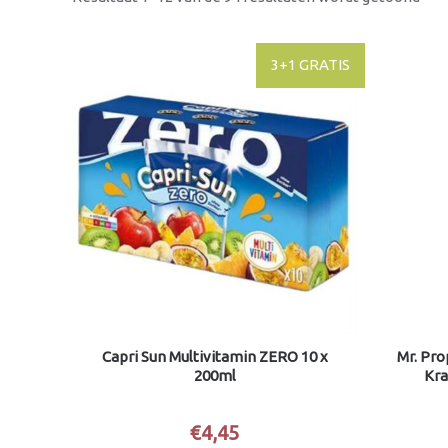
3+1 GRATIS
Capri Sun Multivitamin ZERO 10 x
Mr. Pro
200ml
Kra
€
4,45