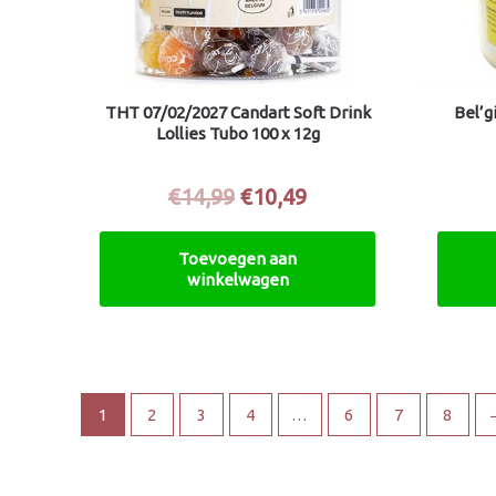
THT 07/02/2027 Candart Soft Drink
Bel’g
Lollies Tubo 100 x 12g
€
14,99
€
10,49
Toevoegen aan
winkelwagen
1
2
3
4
…
6
7
8