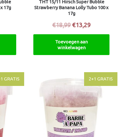
ubble
THT 15/11 Hirsch Super Bubble
 x 17g
Strawberry Banana Lolly Tubo 100 x
17g
€
18,99
€
13,29
Toevoegen aan
winkelwagen
+1 GRATIS
2+1 GRATIS