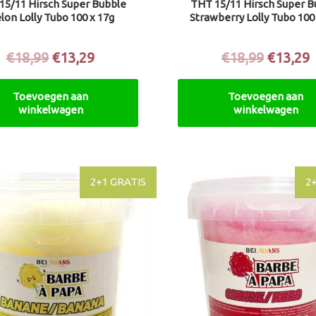
15/11 Hirsch Super Bubble
THT 15/11 Hirsch Super B
lon Lolly Tubo 100 x 17g
Strawberry Lolly Tubo 100
€
18,99
€
13,29
€
18,99
€
13,29
Toevoegen aan
Toevoegen aan
winkelwagen
winkelwagen
2+1 GRATIS
2