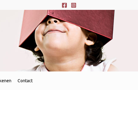
orteerd
uwste
ekenen
Contact