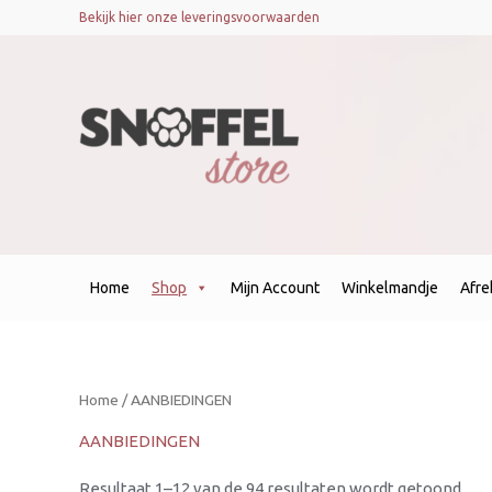
Ges
Bekijk hier onze leveringsvoorwaarden
op
nie
Home
Shop
Mijn Account
Winkelmandje
Afr
Home
/ AANBIEDINGEN
AANBIEDINGEN
Resultaat 1–12 van de 94 resultaten wordt getoond