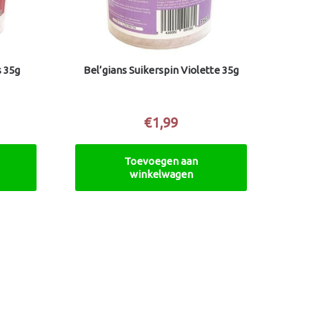
s 35g
Bel’gians Suikerspin Violette 35g
€
1,99
Toevoegen aan
winkelwagen