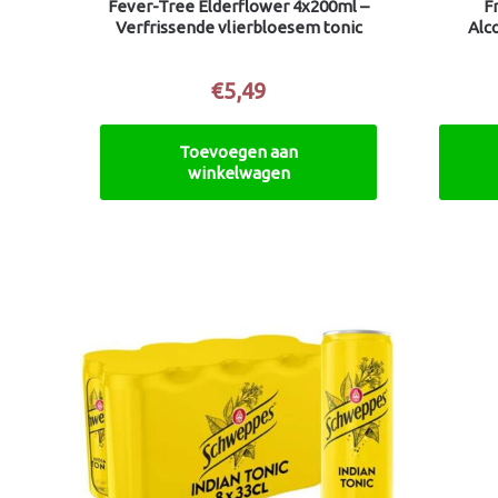
​Fever-Tree Elderflower 4x200ml –
F
Verfrissende vlierbloesem tonic
Alc
€
5,49
Toevoegen aan
winkelwagen