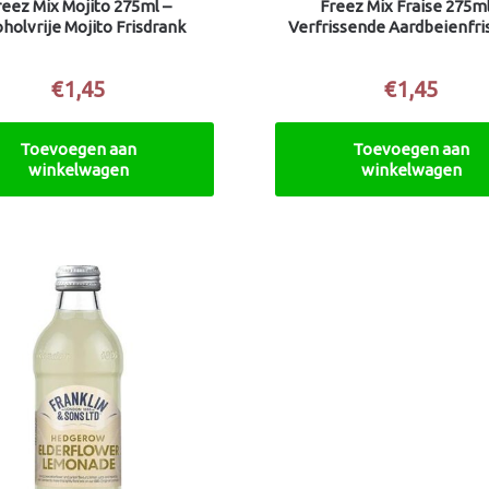
reez Mix Mojito 275ml –
Freez Mix Fraise 275ml
oholvrije Mojito Frisdrank
Verfrissende Aardbeienfri
€
1,45
€
1,45
Toevoegen aan
Toevoegen aan
winkelwagen
winkelwagen