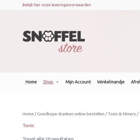
Gesorteerd
Bekijk hier onze leveringsvoorwaarden
op
nieuwste
Home
Shop
Mijn Account
Winkelmandje
Afr
Home
/
Goedkope dranken online bestellen
/
Tonic & Mixers
/ 
Tonic
Toont alle 10 resultaten