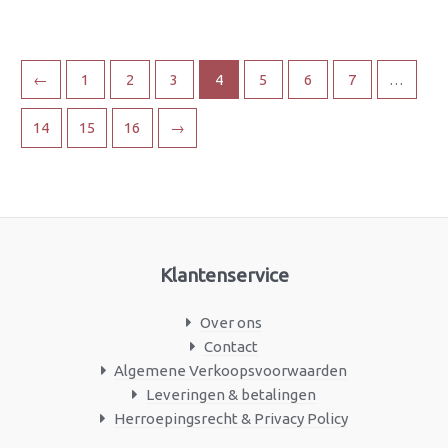
←
1
2
3
4
5
6
7
…
14
15
16
→
Klantenservice
Over ons
Contact
Algemene Verkoopsvoorwaarden
Leveringen & betalingen
Herroepingsrecht & Privacy Policy