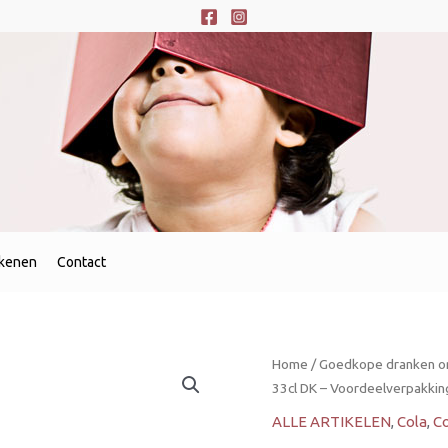
ekenen
Contact
Home
/
Goedkope dranken on
33cl DK – Voordeelverpakkin
ALLE ARTIKELEN
,
Cola
,
Co