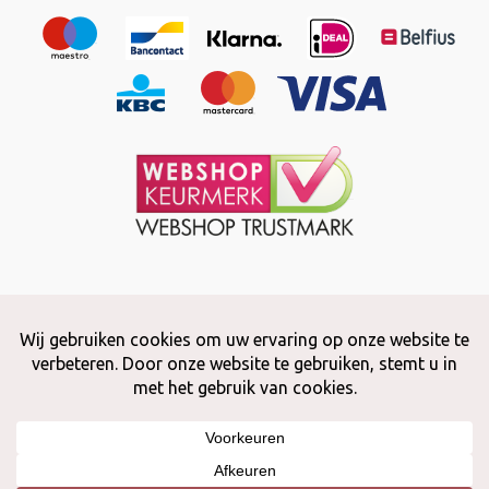
Copyright © 2026 Snuffelstore
Adax BV - 0032 (0)50 66 56 51 -
info@snuffelstore.be
- BE0809 578
628
Created by
WeCodeIT