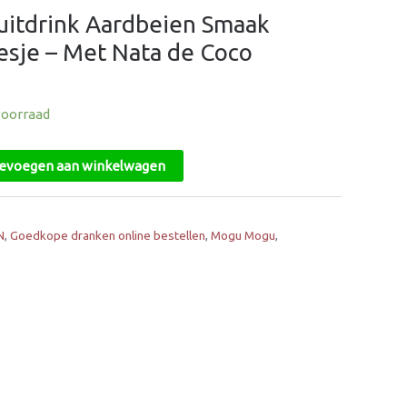
itdrink Aardbeien Smaak
esje – Met Nata de Coco
voorraad
evoegen aan winkelwagen
N
,
Goedkope dranken online bestellen
,
Mogu Mogu
,