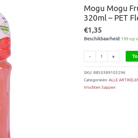
Smaak
Mogu Mogu Fru
320ml
320ml – PET Fl
-
PET
€
1,35
Flesje
Beschikbaarheid:
199 op 
-
Met
Nata
-
+
To
de
Coco
SKU:
8850389103296
aantal
Categorieën:
ALLE ARTIKELE
Vruchten Sappen