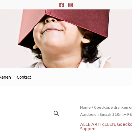
ekenen
Contact
Mogu
Home
/
Goedkope dranken on
Mogu
Aardbeien Smaak 320ml – PET
Fruitdrink
ALLE ARTIKELEN
,
Goedko
Aardbeien
Sappen