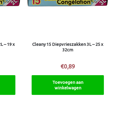
L – 19 x
Cleany 15 Diepvrieszakken 3L – 25 x
32cm
€
0,89
Toevoegen aan
winkelwagen