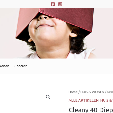
ekenen
Contact
Cleany
Home
/
HUIS & WONEN
/
Keu
40
ALLE ARTIKELEN
,
HUIS 
Diepvrieszakken
Cleany 40 Diep
1L