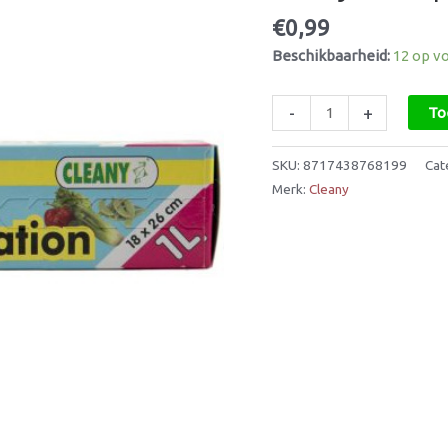
-
€
0,99
18
Beschikbaarheid:
12 op v
x
26cm
aantal
-
+
To
SKU:
8717438768199
Cat
Merk:
Cleany