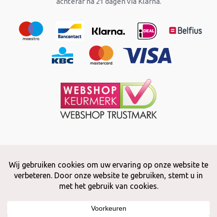
achteraf na 21 dagen via Klarna.
Copyright © 2026 Snuffelstore
Adax BV - 0032 (0)50 66 56 51 -
info@snuffelstore.be
- BE0809 578
628