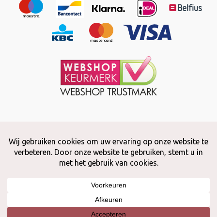
Copyright © 2026 Snuffelstore
Adax BV - 0032 (0)50 66 56 51 -
info@snuffelstore.be
- BE0809 578
628
Created by
WeCodeIT