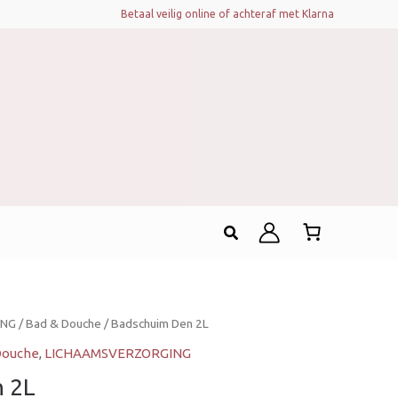
Betaal veilig online of achteraf met Klarna
Zoeken
ING
/
Bad & Douche
/ Badschuim Den 2L
Douche
,
LICHAAMSVERZORGING
 2L