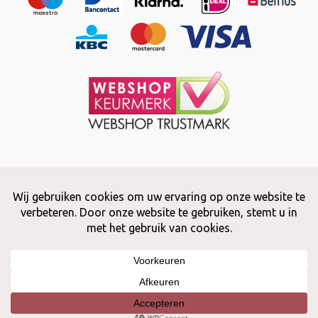
Copyright © 2026 Snuffelstore
Adax BV - 0032 (0)50 66 56 51 -
info@snuffelstore.be
- BE0809 578
628
Created by
WeCodeIT