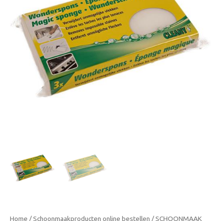
Verwijder
moeiteloos
hardnekkige
vlekken
aantal
Home
/
Schoonmaakproducten online bestellen
/
SCHOONMAAK