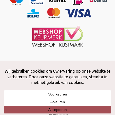
Copyright © 2026 Snuffelstore
Adax BV - 0032 (0)50 66 56 51 -
info@snuffelstore.be
- BE0809 578
628
Created by
WeCodeIT