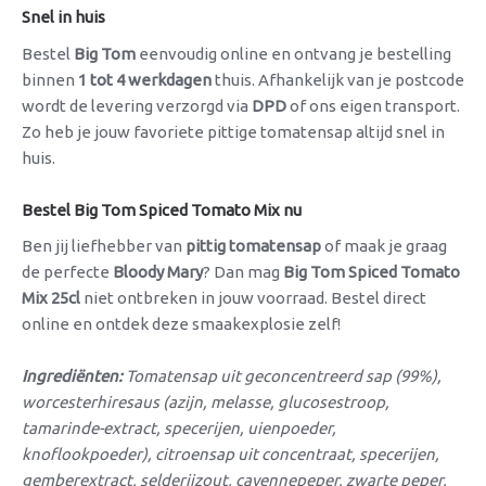
Snel in huis
Bestel
Big Tom
eenvoudig online en ontvang je bestelling
binnen
1 tot 4 werkdagen
thuis. Afhankelijk van je postcode
wordt de levering verzorgd via
DPD
of ons eigen transport.
Zo heb je jouw favoriete pittige tomatensap altijd snel in
huis.
Bestel Big Tom Spiced Tomato Mix nu
Ben jij liefhebber van
pittig tomatensap
of maak je graag
de perfecte
Bloody Mary
? Dan mag
Big Tom Spiced Tomato
Mix 25cl
niet ontbreken in jouw voorraad. Bestel direct
online en ontdek deze smaakexplosie zelf!
Ingrediënten:
Tomatensap uit geconcentreerd sap (99%),
worcesterhiresaus (azijn, melasse, glucosestroop,
tamarinde-extract, specerijen, uienpoeder,
knoflookpoeder), citroensap uit concentraat, specerijen,
gemberextract, selderijzout, cayennepeper, zwarte peper,