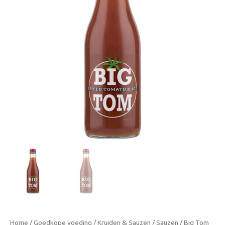
25cl
-
Pittig
tomatensap
vol
smaak
aantal
Home
/
Goedkope voeding
/
Kruiden & Sauzen
/
Sauzen
/ Big Tom