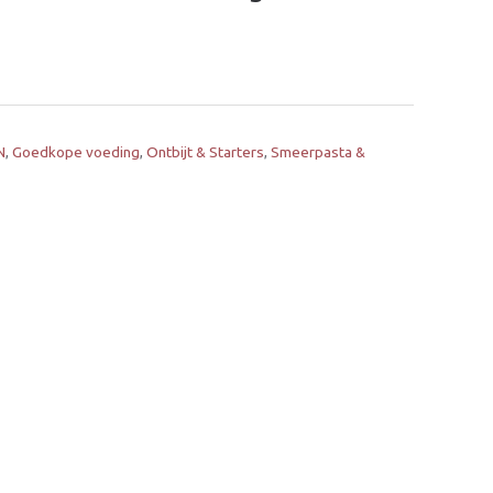
N
,
Goedkope voeding
,
Ontbijt & Starters
,
Smeerpasta &