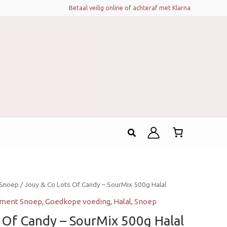
Betaal veilig online of achteraf met Klarna
Zoeken
Snoep
/ Jouy & Co Lots Of Candy – SourMix 500g Halal
iment Snoep
,
Goedkope voeding
,
Halal
,
Snoep
 Of Candy – SourMix 500g Halal