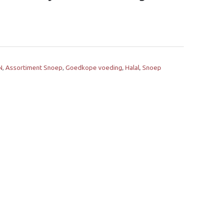
N
,
Assortiment Snoep
,
Goedkope voeding
,
Halal
,
Snoep