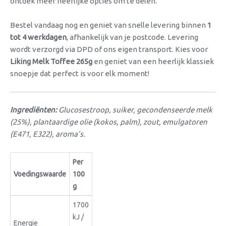
ontdek meer heerlijke opties om te delen.
Bestel vandaag nog en geniet van snelle levering binnen
1
tot 4 werkdagen
, afhankelijk van je postcode. Levering
wordt verzorgd via DPD of ons eigen transport. Kies voor
Liking Melk Toffee 265g
en geniet van een heerlijk klassiek
snoepje dat perfect is voor elk moment!
Ingrediënten:
Glucosestroop, suiker, gecondenseerde melk
(25%), plantaardige olie (kokos, palm), zout, emulgatoren
(E471, E322), aroma’s.
Per
Voedingswaarde
100
g
1700
kJ /
Energie