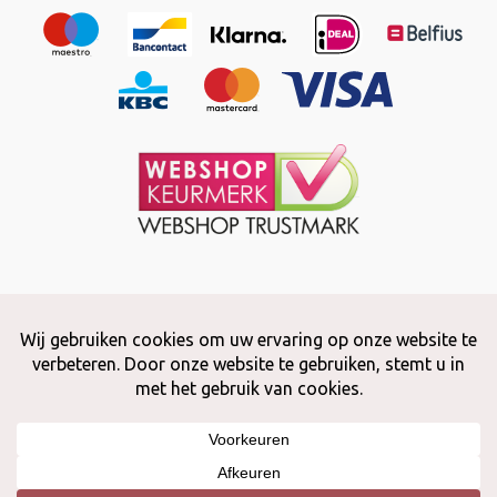
Copyright © 2026 Snuffelstore
Adax BV - 0032 (0)50 66 56 51 -
info@snuffelstore.be
- BE0809 578
628
Created by
WeCodeIT