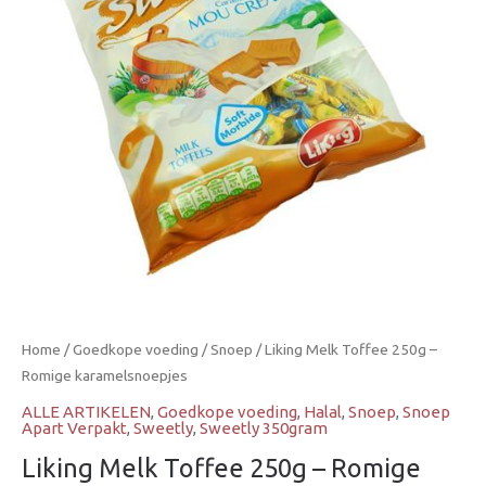
Romige
karamelsnoepjes
aantal
Home
/
Goedkope voeding
/
Snoep
/ Liking Melk Toffee 250g –
Romige karamelsnoepjes
ALLE ARTIKELEN
,
Goedkope voeding
,
Halal
,
Snoep
,
Snoep
Apart Verpakt
,
Sweetly
,
Sweetly 350gram
Liking Melk Toffee 250g – Romige