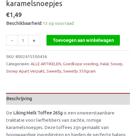
karamelsnoepjes
€
1,49
Beschikbaarheid:
13 op voorraad
-
+
Toevoegen aan winkelwagen
SKU:
8002415500436
Categorieën:
ALLE ARTIKELEN
,
Goedkope voeding
,
Halal
,
Snoep
,
Snoep Apart Verpakt
,
Sweetly
,
Sweetly 350gram
Beschrijving
De
Liking Melk Toffee 265g
is een onweerstaanbare
traktatie voor liefhebbers van zachte, romige
karamelsnoepjes. Deze toffees zijn gemaakt van
hoogwaardige ingrediënten en bieden de perfecte balans