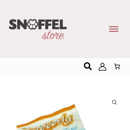
Zoeken
Liking
Melk
Toffee
250g
–