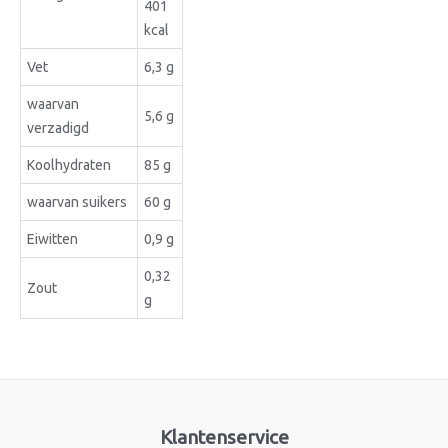
401
kcal
Vet
6,3 g
waarvan
5,6 g
verzadigd
Koolhydraten
85 g
waarvan suikers
60 g
Eiwitten
0,9 g
0,32
Zout
g
Klantenservice