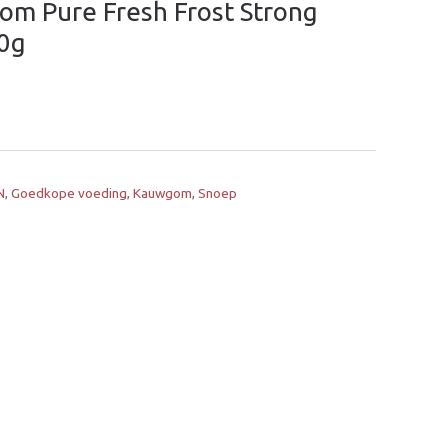
m Pure Fresh Frost Strong
0g
N
,
Goedkope voeding
,
Kauwgom
,
Snoep