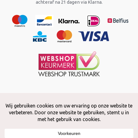
achteraf na 21 dagen via Klarna.
Copyright © 2026 Snuffelstore
Adax BV - 0032 (0)50 66 56 51 -
info@snuffelstore.be
- BE0809 578
628