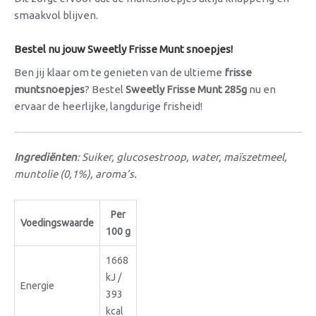
smaakvol blijven.
Bestel nu jouw Sweetly Frisse Munt snoepjes!
Ben jij klaar om te genieten van de ultieme
frisse
muntsnoepjes
? Bestel
Sweetly Frisse Munt 285g
nu en
ervaar de heerlijke, langdurige frisheid!
Ingrediënten
: Suiker, glucosestroop, water, maïszetmeel,
muntolie (0,1%), aroma’s.
Per
Voedingswaarde
100 g
1668
kJ /
Energie
393
kcal