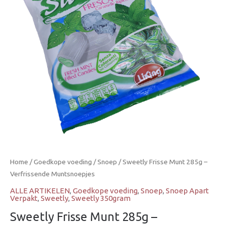
Home
/
Goedkope voeding
/
Snoep
/ Sweetly Frisse Munt 285g –
Verfrissende Muntsnoepjes
ALLE ARTIKELEN
,
Goedkope voeding
,
Snoep
,
Snoep Apart
Verpakt
,
Sweetly
,
Sweetly 350gram
Sweetly Frisse Munt 285g –