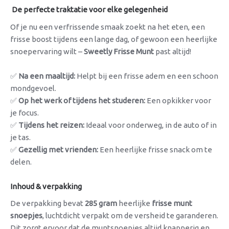
De perfecte traktatie voor elke gelegenheid
Of je nu een verfrissende smaak zoekt na het eten, een
frisse boost tijdens een lange dag, of gewoon een heerlijke
snoepervaring wilt –
Sweetly Frisse Munt
past altijd!
✅
Na een maaltijd:
Helpt bij een frisse adem en een schoon
mondgevoel.
✅
Op het werk of tijdens het studeren:
Een opkikker voor
je focus.
✅
Tijdens het reizen:
Ideaal voor onderweg, in de auto of in
je tas.
✅
Gezellig met vrienden:
Een heerlijke frisse snack om te
delen.
Inhoud & verpakking
De verpakking bevat
285 gram
heerlijke
frisse munt
snoepjes
, luchtdicht verpakt om de versheid te garanderen.
Dit zorgt ervoor dat de muntsnoepjes altijd knapperig en