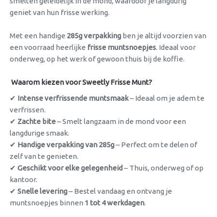
smelten geleidelijk in de mond, waardoor je langdurig
geniet van hun frisse werking.
Met een handige
285g verpakking
ben je altijd voorzien van
een voorraad heerlijke
frisse muntsnoepjes
. Ideaal voor
onderweg, op het werk of gewoon thuis bij de koffie.
Waarom kiezen voor Sweetly Frisse Munt?
✔
Intense verfrissende muntsmaak
– Ideaal om je adem te
verfrissen.
✔
Zachte bite
– Smelt langzaam in de mond voor een
langdurige smaak.
✔
Handige verpakking van 285g
– Perfect om te delen of
zelf van te genieten.
✔
Geschikt voor elke gelegenheid
– Thuis, onderweg of op
kantoor.
✔
Snelle levering
– Bestel vandaag en ontvang je
muntsnoepjes binnen
1 tot 4 werkdagen
.