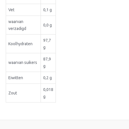
Vet
0,1 g
waarvan
0,0 g
verzadigd
97,7
Koolhydraten
g
87,9
waarvan suikers
g
Eiwitten
0,2 g
0,018
Zout
g