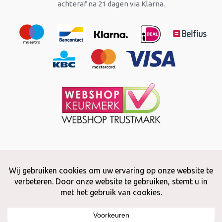
achteraf na 21 dagen via Klarna.
Copyright © 2026 Snuffelstore
Adax BV - 0032 (0)50 66 56 51 -
info@snuffelstore.be
- BE0809 578
628