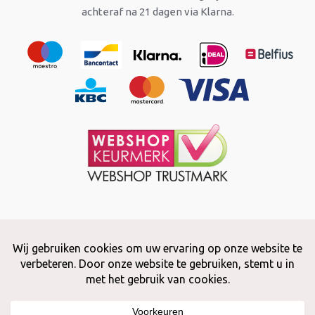
achteraf na 21 dagen via Klarna.
Copyright © 2026 Snuffelstore
Adax BV - 0032 (0)50 66 56 51 -
info@snuffelstore.be
- BE0809 578
628