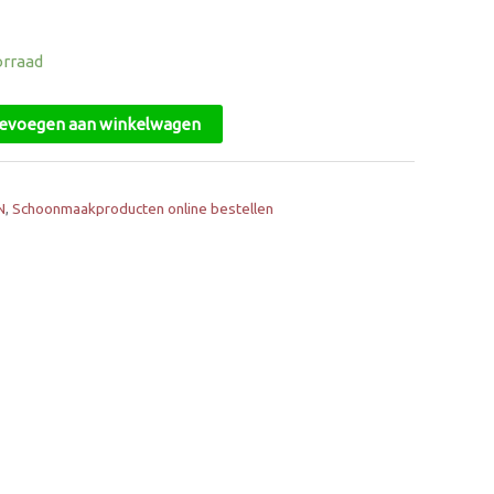
orraad
evoegen aan winkelwagen
N
,
Schoonmaakproducten online bestellen