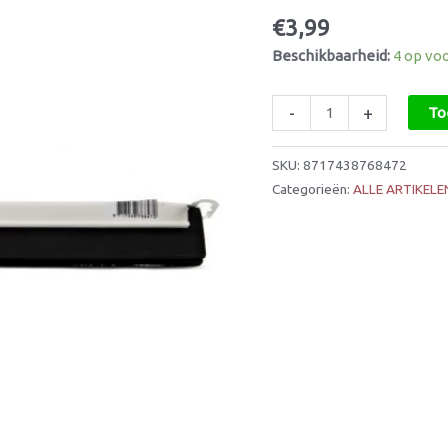
45cm
€
3,99
aantal
Beschikbaarheid:
4 op vo
-
+
To
SKU:
8717438768472
Categorieën:
ALLE ARTIKELE