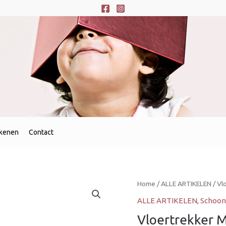
ekenen
Contact
Vloertrekker
Home
/
ALLE ARTIKELEN
/ Vl
Met
ALLE ARTIKELEN
,
Schoon
Zwarte
Vloertrekker 
Mousse